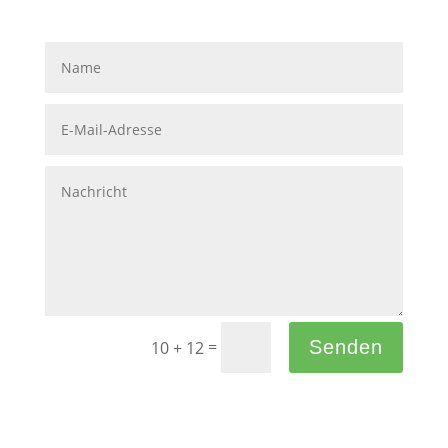
=
Senden
10 + 12