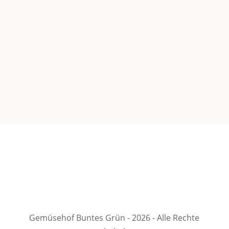
freuen uns darauf, euch mit leckeren Speisen und
Getränken zu verwöhnen. Natürlich 100% BIO und
nur Gemüse aus unserem eigenen Anbau.
Gemüsehof Buntes Grün - 2026 - Alle Rechte