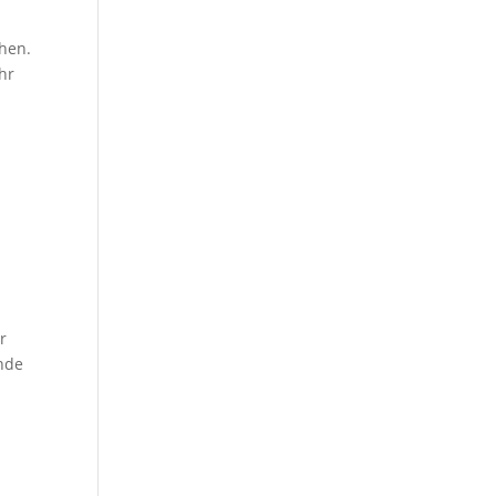
chen.
hr
r
Ende